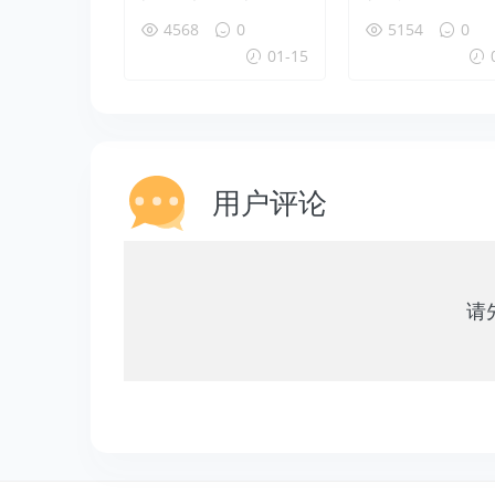
0时间线方法
uild 18312新
4568
0
5154
0
点
01-15
用户评论
请