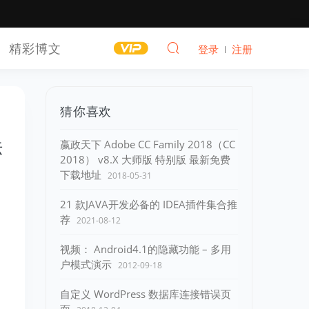
精彩博文
登录
注册
猜你喜欢
法
嬴政天下 Adobe CC Family 2018（CC
2018） v8.X 大师版 特别版 最新免费
下载地址
2018-05-31
21 款JAVA开发必备的 IDEA插件集合推
荐
2021-08-12
视频： Android4.1的隐藏功能 – 多用
户模式演示
2012-09-18
自定义 WordPress 数据库连接错误页