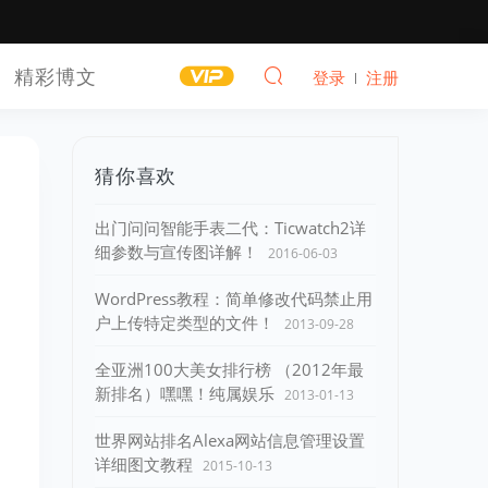
精彩博文
登录
注册
猜你喜欢
出门问问智能手表二代：Ticwatch2详
细参数与宣传图详解！
2016-06-03
WordPress教程：简单修改代码禁止用
户上传特定类型的文件！
2013-09-28
全亚洲100大美女排行榜 （2012年最
新排名）嘿嘿！纯属娱乐
2013-01-13
世界网站排名Alexa网站信息管理设置
详细图文教程
2015-10-13