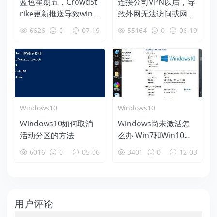
蓝色星期五，CrowdSt
连接公司VPN以后，导
rike更新推送导致wind
致外网无法访问或网速
ows蓝屏后恢复办法
变慢等问题的解决办法
6626
0
07-19
55164
0
06-19
Windows10
Windows10
Windows10如何取消
Windows尚未激活怎
活动分区的方法
么办 Win7和Win10永
久激活工具下载使用教
6016
0
05-06
3401
0
12-03
程
用户评论