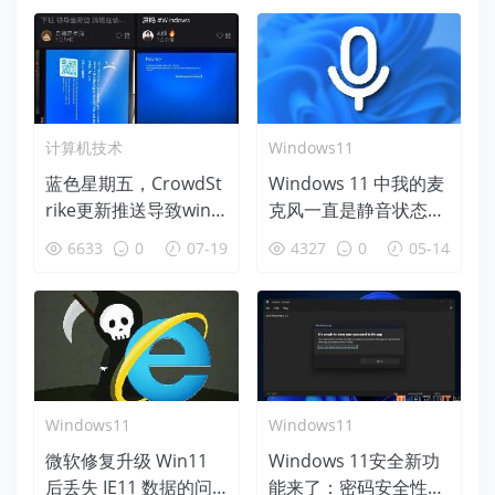
计算机技术
Windows11
蓝色星期五，CrowdSt
Windows 11 中我的麦
rike更新推送导致wind
克风一直是静音状态？
ows蓝屏后恢复办法
5种办法尝试修复
6633
0
07-19
4327
0
05-14
Windows11
Windows11
微软修复升级 Win11
Windows 11安全新功
后丢失 IE11 数据的问
能来了：密码安全性大