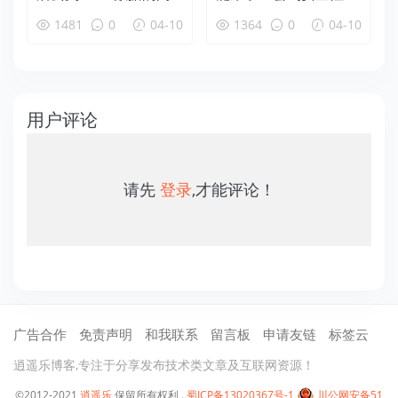
题，更多 Win10 用户
大加强
1481
0
04-10
1364
0
04-10
可放心升级
用户评论
请先
登录
,才能评论！
广告合作
免责声明
和我联系
留言板
申请友链
标签云
逍遥乐博客,专注于分享发布技术类文章及互联网资源！
©2012-2021
逍遥乐
保留所有权利 .
蜀ICP备13020367号-1
川公网安备51