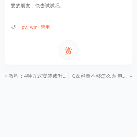
要的朋友，快去试试吧。
ipv
win
禁用
赏
教程：4种方式安装或升级Win10创意者更新正式版
C盘容量不够怎么办 电脑C盘无损扩容图文教程