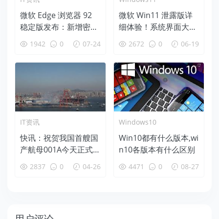
微软 Edge 浏览器 92
微软 Win11 泄露版详
稳定版发布：新增密码
细体验！系统界面大变
健康仪表盘、导航升级
脸
1942
0
07-24
2672
0
06-19
HTTPS
IT资讯
Windows10
快讯：祝贺我国首艘国
Win10都有什么版本,wi
产航母001A今天正式
n10各版本有什么区别
下水！
2837
0
04-26
4471
0
08-27
用户评论