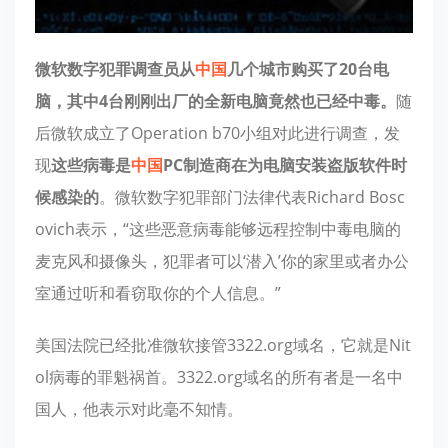
微软数字犯罪调查员从
中国
几个城市购买了20台电
脑，其中4台刚刚出厂的全新电脑竟然也已经中毒。
随
后微软成立了Operation b70小组对此进行调查，发
现
这些病毒是
中国
PC制造商在为电脑安装盗版软件时
候感染的
。微软数字犯罪部门法律代表Richard Bosc
ovich表示，“这些恶意病毒能够远程控制中毒电脑的
麦克风和摄像头，犯罪者可以‘潜入’你的家里或者办公
室通过听和看窃取你的个人信息。”
美国法院已经批准微软接管3322.org域名，它就是Nit
ol病毒的罪魁祸首。3322.org域名的所有者是一名中
国人，他表示对此毫不知情。