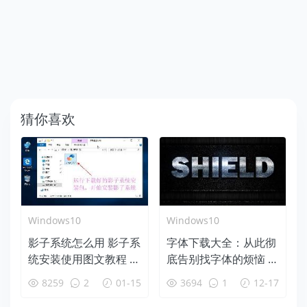
猜你喜欢
Windows10
Windows10
影子系统怎么用 影子系
字体下载大全：从此彻
统安装使用图文教程 像
底告别找字体的烦恼 附
网吧电脑一样重启还原
字体安装教程
8259
2
01-15
3694
1
12-17