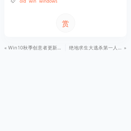
old
win
windows
赏
Win10秋季创意者更新开机弹出屏幕键盘的解决方法
绝地求生大逃杀第一人称模式怎么改？游戏配置修改教程