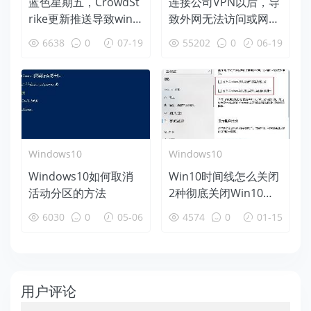
蓝色星期五，CrowdSt
连接公司VPN以后，导
rike更新推送导致wind
致外网无法访问或网速
ows蓝屏后恢复办法
变慢等问题的解决办法
6638
0
07-19
55202
0
06-19
Windows10
Windows10
Windows10如何取消
Win10时间线怎么关闭
活动分区的方法
2种彻底关闭Win10时
间线方法
6030
0
05-06
4574
0
01-15
用户评论