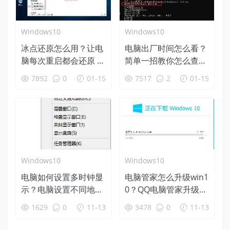
Windows10
Windows10
冰点还原怎么用？让电
电脑出厂时间怎么看？
脑每次重启都会还原 百
简单一招教你怎么查看
毒不侵！
电脑生产时间
7892
0
01-15
7517
2
01-15
Windows10
Windows10
电脑如何设置多时钟显
电脑管家怎么升级win1
示？电脑设置不同地区
0？QQ电脑管家升级wi
时钟时间显示方法
n10图文教程
1629
0
11-13
3478
0
11-13