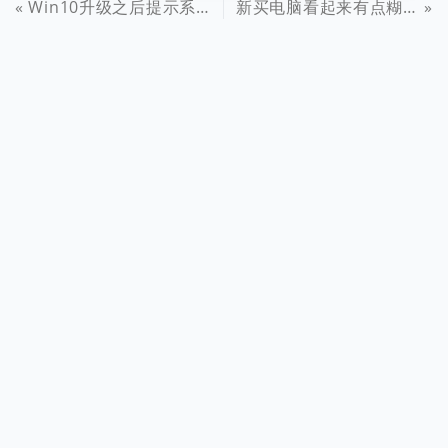
Win10升级之后提示系统无法激活的解决办法
新买电脑看起来有点糊？一招教你解决Win10屏幕模糊问题