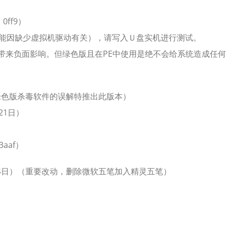
ff9）
可能因缺少虚拟机驱动有关），请写入Ｕ盘实机进行测试。
统带来负面影响。但绿色版且在PE中使用是绝不会给系统造成任何
对绿色版杀毒软件的误解特推出此版本）
月21日）
aaf）
1月24日）（重要改动，删除微软五笔加入精灵五笔）