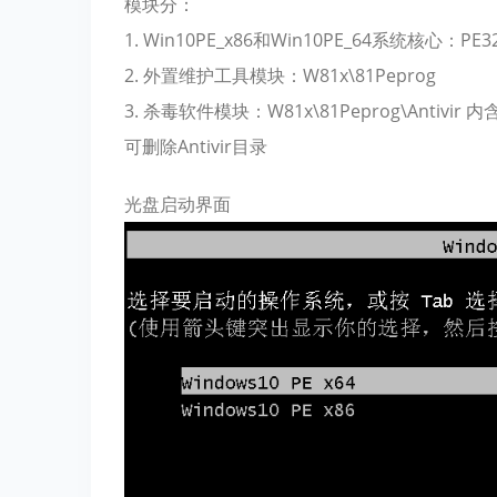
模块分：
1. Win10PE_x86和Win10PE_64系统核心：PE3
2. 外置维护工具模块：W81x\81Peprog
3. 杀毒软件模块：W81x\81Peprog\Ant
可删除Antivir目录
光盘启动界面