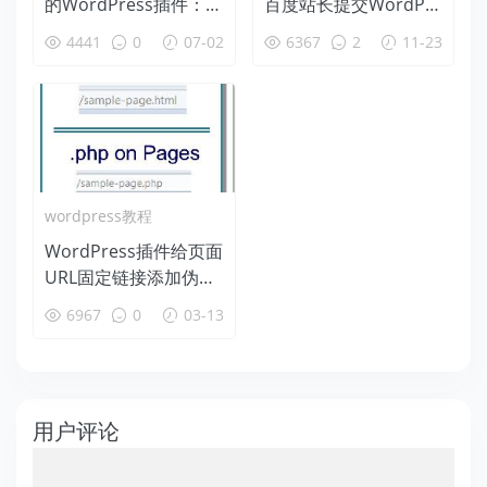
的WordPress插件：W
百度站长提交WordPre
P CDN Rewrite
ss插件(自定义栏目优
4441
0
07-02
6367
2
11-23
化版)
wordpress教程
WordPress插件给页面
URL固定链接添加伪静
态.html后缀
6967
0
03-13
用户评论