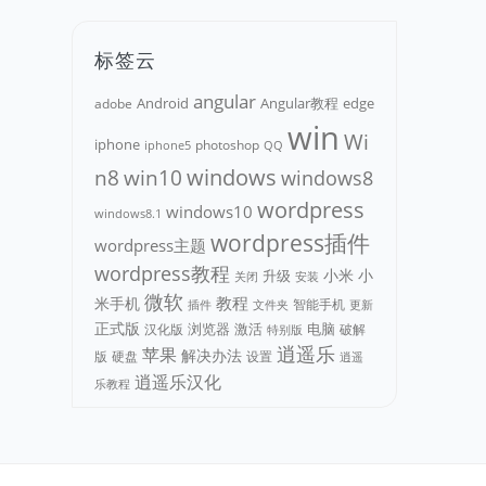
标签云
angular
Android
adobe
Angular教程
edge
win
Wi
iphone
photoshop
iphone5
QQ
n8
win10
windows
windows8
wordpress
windows10
windows8.1
wordpress插件
wordpress主题
wordpress教程
小米
小
升级
关闭
安装
微软
教程
米手机
智能手机
文件夹
更新
插件
正式版
浏览器
电脑
汉化版
激活
破解
特别版
逍遥乐
苹果
解决办法
版
硬盘
设置
逍遥
逍遥乐汉化
乐教程