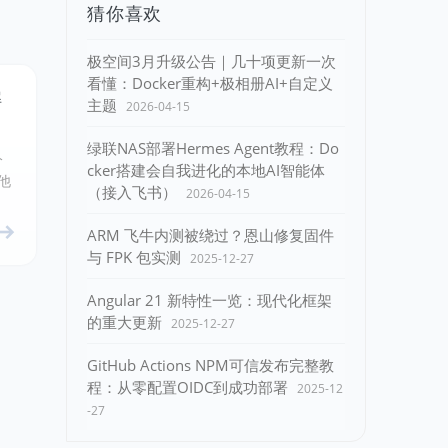
猜你喜欢
极空间3月升级公告｜几十项更新一次
看懂：Docker重构+极相册AI+自定义
解
主题
2026-04-15
绿联NAS部署Hermes Agent教程：Do
分
cker搭建会自我进化的本地AI智能体
他
（接入飞书）
2026-04-15
ARM 飞牛内测被绕过？恩山修复固件
与 FPK 包实测
2025-12-27
Angular 21 新特性一览：现代化框架
的重大更新
2025-12-27
GitHub Actions NPM可信发布完整教
程：从零配置OIDC到成功部署
2025-12
-27