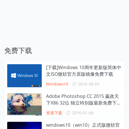
免费下载
[下载]Windows 10周年更新版简体中
文ISO微软官方原版镜像免费下载
Windows10
2016-08-03
Adobe Photoshop CC 2015 嬴政天
下X86 32位 独立特别版最新免费下载
地址
资源下载
2016-01-08
windows10（win10）正式版微软官