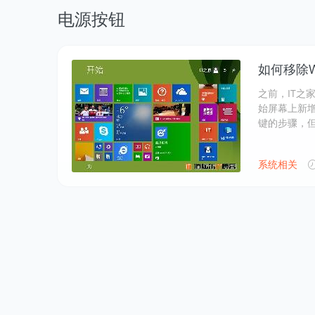
电源按钮
如何移除Wi
之前，IT之家
始屏幕上新
键的步骤，
系统相关