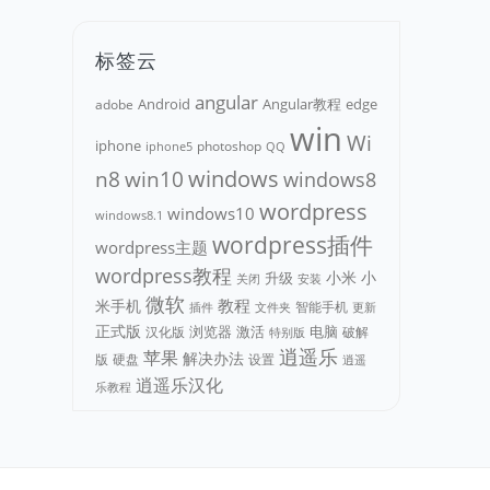
标签云
angular
Android
adobe
Angular教程
edge
win
Wi
iphone
photoshop
iphone5
QQ
n8
win10
windows
windows8
wordpress
windows10
windows8.1
wordpress插件
wordpress主题
wordpress教程
小米
小
升级
关闭
安装
微软
教程
米手机
智能手机
文件夹
更新
插件
正式版
浏览器
电脑
汉化版
激活
破解
特别版
逍遥乐
苹果
解决办法
版
硬盘
设置
逍遥
逍遥乐汉化
乐教程