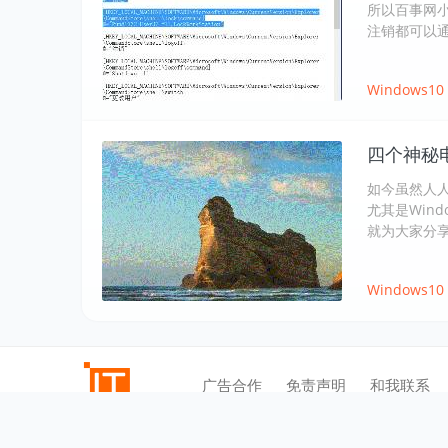
所以百事网
注销都可以
Windows10
四个神秘
如今虽然人
尤其是Win
就为大家分
Windows10
广告合作
免责声明
和我联系
©2012-2021
逍遥乐