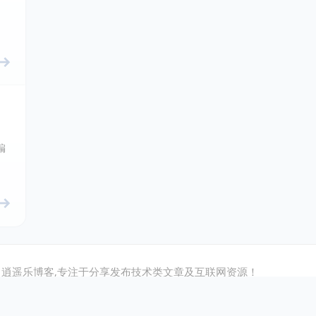
、
，
编
逍遥乐博客,专注于分享发布技术类文章及互联网资源！
cdn托管：
七牛