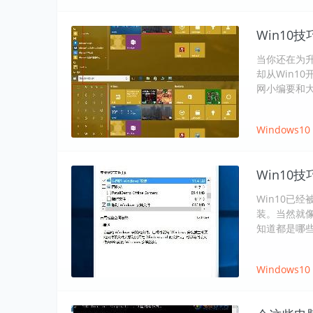
Win10
当你还在为升
却从Win1
网小编要和大
Windows10
Win10
Win10已
装。当然就像
知道都是哪
Windows10