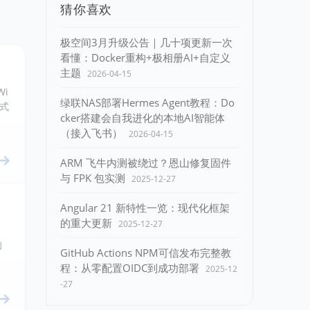
猜你喜欢
极空间3月升级公告｜几十项更新一次
看懂：Docker重构+极相册AI+自定义
主题
2026-04-15
Wi
绿联NAS部署Hermes Agent教程：Do
正式
cker搭建会自我进化的本地AI智能体
（接入飞书）
2026-04-15
ARM 飞牛内测被绕过？恩山修复固件
与 FPK 包实测
2025-12-27
Angular 21 新特性一览：现代化框架
的重大更新
2025-12-27
，
的
GitHub Actions NPM可信发布完整教
程：从零配置OIDC到成功部署
2025-12
-27