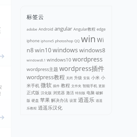
标签云
人
angular
Android
adobe
Angular教程
edge
事
win
Wi
iphone
photoshop
iphone5
QQ
n8
win10
windows
windows8
wordpress
windows10
windows8.1
wordpress插件
wordpress主题
wordpress教程
小米
小
升级
关闭
安装
微软
教程
米手机
智能手机
文件夹
更新
插件
安
正式版
浏览器
电脑
汉化版
激活
破解
想
特别版
逍遥乐
苹果
解决办法
版
硬盘
设置
逍遥
逍遥乐汉化
乐教程