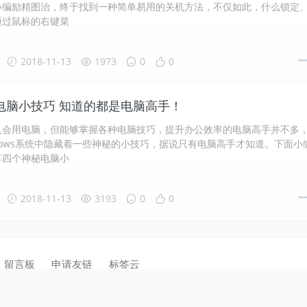
小编励精图治，终于找到一种简单易用的关机方法，不仅如此，什么锁定
通过鼠标的右键菜
2018-11-13
1973
0
0
电脑小技巧 知道的都是电脑高手！
人会用电脑，但能够掌握各种电脑技巧，提升办公效率的电脑高手并不多
dows系统中隐藏着一些神秘的小技巧，据说只有电脑高手才知道。下面小
享四个神秘电脑小
2018-11-13
3193
0
0
留言板
申请友链
标签云
保留所有权利 .
蜀ICP备13020367号-1
川公网安备51070402110002