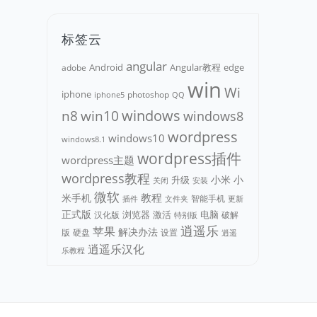
标签云
angular
Android
adobe
Angular教程
edge
win
Wi
iphone
photoshop
iphone5
QQ
n8
win10
windows
windows8
wordpress
windows10
windows8.1
wordpress插件
wordpress主题
wordpress教程
小米
小
升级
关闭
安装
微软
教程
米手机
智能手机
文件夹
更新
插件
正式版
浏览器
电脑
汉化版
激活
破解
特别版
逍遥乐
苹果
解决办法
版
硬盘
设置
逍遥
逍遥乐汉化
乐教程