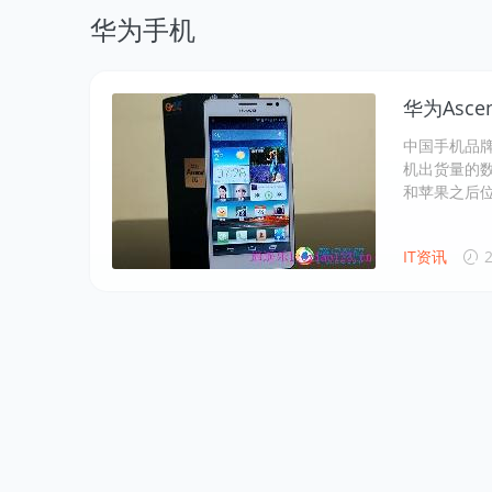
华为手机
华为Asc
中国手机品牌
机出货量的数
和苹果之后
IT资讯
2