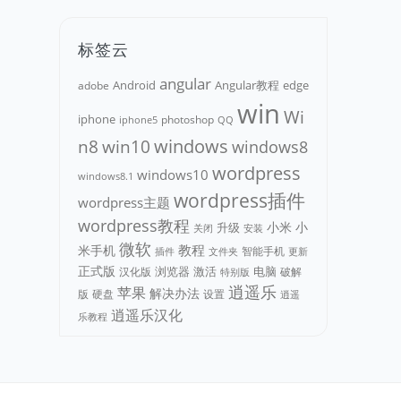
标签云
angular
Android
adobe
Angular教程
edge
win
Wi
iphone
photoshop
iphone5
QQ
n8
win10
windows
windows8
wordpress
windows10
windows8.1
wordpress插件
wordpress主题
wordpress教程
小米
小
升级
关闭
安装
微软
教程
米手机
智能手机
文件夹
更新
插件
正式版
浏览器
电脑
汉化版
激活
破解
特别版
逍遥乐
苹果
解决办法
版
硬盘
设置
逍遥
逍遥乐汉化
乐教程