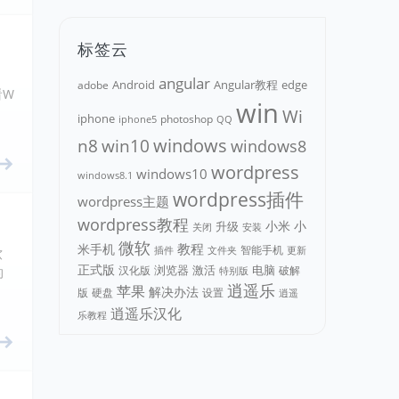
标签云
。
angular
Android
adobe
Angular教程
edge
看W
win
Wi
iphone
photoshop
iphone5
QQ
n8
win10
windows
windows8
wordpress
windows10
windows8.1
wordpress插件
wordpress主题
wordpress教程
小米
小
升级
关闭
安装
微软
教程
米手机
智能手机
文件夹
更新
插件
软
正式版
浏览器
电脑
汉化版
激活
破解
的
特别版
逍遥乐
苹果
解决办法
版
硬盘
设置
逍遥
逍遥乐汉化
乐教程