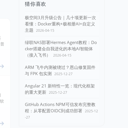
猜你喜欢
极空间3月升级公告｜几十项更新一次
看懂：Docker重构+极相册AI+自定义
主题
2026-04-15
还
绿联NAS部署Hermes Agent教程：Do
科普
cker搭建会自我进化的本地AI智能体
（接入飞书）
2026-04-15
ARM 飞牛内测被绕过？恩山修复固件
与 FPK 包实测
2025-12-27
Angular 21 新特性一览：现代化框架
的重大更新
2025-12-27
创
微软
GitHub Actions NPM可信发布完整教
程：从零配置OIDC到成功部署
2025-12
-27