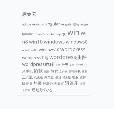
标签云
angular
Android
adobe
Angular教程
edge
win
Wi
iphone
photoshop
iphone5
QQ
n8
win10
windows
windows8
wordpress
windows10
windows8.1
wordpress插件
wordpress主题
wordpress教程
小米
小
升级
关闭
安装
微软
教程
米手机
智能手机
文件夹
更新
插件
正式版
浏览器
电脑
汉化版
激活
破解
特别版
逍遥乐
苹果
解决办法
版
硬盘
设置
逍遥
逍遥乐汉化
乐教程