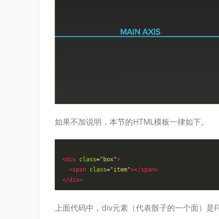
如果不加说明，本节的HTML模板一律如下。
<
div
class
=
"
box
"
>
<
span
class
=
"
item
"
>
</
span
>
</
div
>
上面代码中，div元素（代表骰子的一个面）是Fl