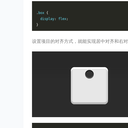
.
box 
{
display
:
flex
;
}
设置项目的对齐方式，就能实现居中对齐和右对