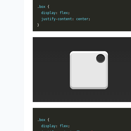
.
box 
{
display
:
 flex
;
justify
-
content
:
 center
;
}
.
box 
{
display
:
 flex
;