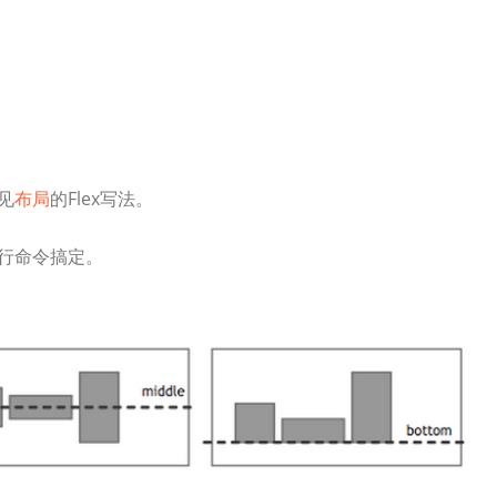
见
布局
的Flex写法。
几行命令搞定。