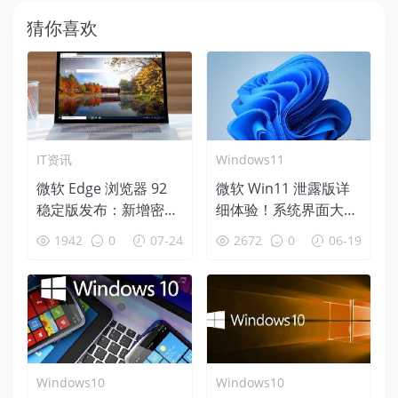
猜你喜欢
IT资讯
Windows11
微软 Edge 浏览器 92
微软 Win11 泄露版详
稳定版发布：新增密码
细体验！系统界面大变
健康仪表盘、导航升级
脸
1942
0
07-24
2672
0
06-19
HTTPS
Windows10
Windows10