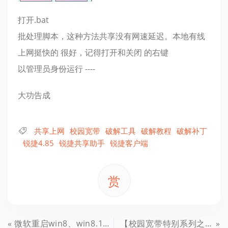
打开.bat
批处理脚本，这种方法共享没有网速延迟。本地有线
上网挺快的 很好，记得打开和关闭 的右键
以管理员身份运行 ----
大功告成
共享上网
校园宽带
破解工具
破解教程
破解补丁
锐捷4.85
锐捷共享助手
锐捷客户端
赏
微软重启win8、win8.1开始菜单，win8UI最新炫酷设计
【校园宽带特别系列之十】SRUN3000（深澜）客户端特别教程全集