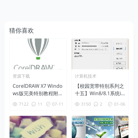
猜你喜欢
资源下载
计算机技术
CorelDRAW X7 Windo
【校园宽带特别系列之
ws版完美特别教程附特
十五】Win8/8.1系统iN
别版注册机免费下载
ode、Dr.com混合模
7122
11
07-11
3150
2
01-06
式校园宽带特别