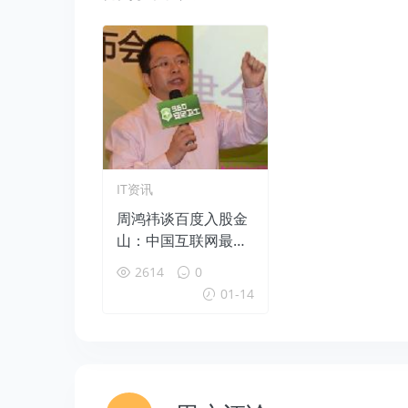
IT资讯
周鸿祎谈百度入股金
山：中国互联网最大
笑话
2614
0
01-14