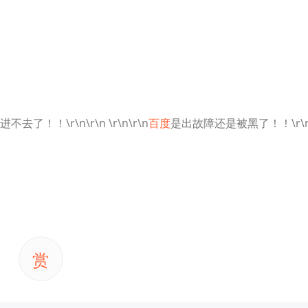
！\r\n\r\n \r\n\r\n
百度
是出故障还是被黑了！！\r\
赏