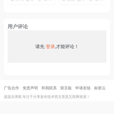
用户评论
请先
登录
,才能评论！
广告合作
免责声明
和我联系
留言板
申请友链
标签云
逍遥乐博客,专注于分享发布技术类文章及互联网资源！
©2012-2021
逍遥乐
保留所有权利 .
蜀ICP备13020367号-1
川公网安备51
070402110002
cdn托管：
七牛