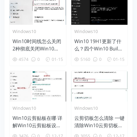
Windows10
Windows10
Win10时间线怎么关闭
Win10 19H1更新了什
2种彻底关闭Win10时
么？四个Win10 Build
间线方法
18312新特性盘点
4574
0
01-15
5160
0
01-15
Windows10
Windows10
Win10云剪贴板在哪 详
云剪切板怎么清除 一键
解Win10云剪贴板设置
清除Win10云剪切板方
使用教程
法
3476
0
12-17
3055
0
12-17