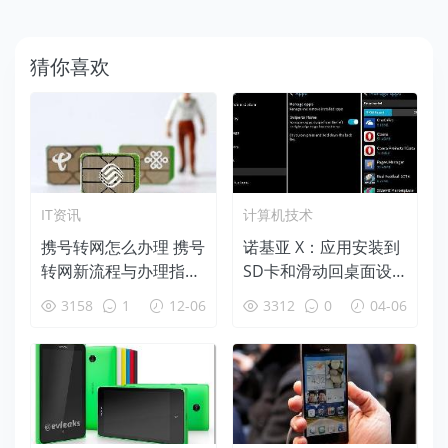
猜你喜欢
IT资讯
计算机技术
携号转网怎么办理 携号
诺基亚 X：应用安装到
转网新流程与办理指南
SD卡和滑动回桌面设
(全攻略)
置
3158
1
12-06
3312
0
04-06