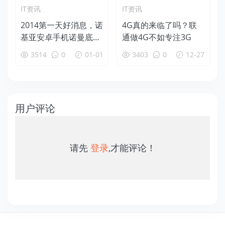
IT资讯
IT资讯
2014第一天好消息，诺
4G真的来临了吗？联
基亚安卓手机诺曼底即
通做4G不如专注3G
将发布
3514
0
01-01
3403
0
12-27
用户评论
请先
登录
,才能评论！