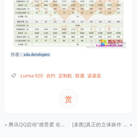
作者：
xda-developers
Lumia 920
合约
定制机
联通
诺基亚
赏
腾讯QQ启动“感受爱 在身边”十四周年线上活动
[多图]真正的立体操作 苹果四面触摸屏概念MP3曝光