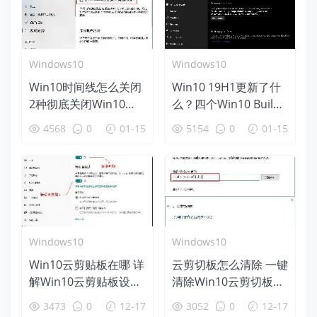
Windows10
Windows10
Win10时间线怎么关闭
Win10 19H1更新了什
2种彻底关闭Win10时
么？四个Win10 Build
间线方法
18312新特性盘点
4568
0
01-15
5154
0
01-15
Windows10
Windows10
Win10云剪贴板在哪 详
云剪切板怎么清除 一键
解Win10云剪贴板设置
清除Win10云剪切板方
使用教程
法
3473
0
12-17
3052
0
12-17