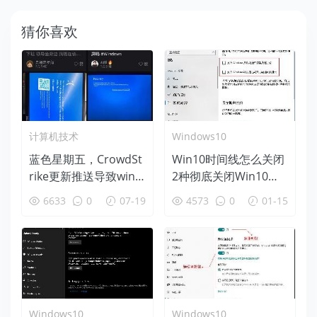
猜你喜欢
计算机技术
Windows10
蓝色星期五，CrowdSt
Win10时间线怎么关闭
rike更新推送导致wind
2种彻底关闭Win10时
ows蓝屏后恢复办法
间线方法
6633
0
07-19
4573
0
01-15
Windows10
Windows10