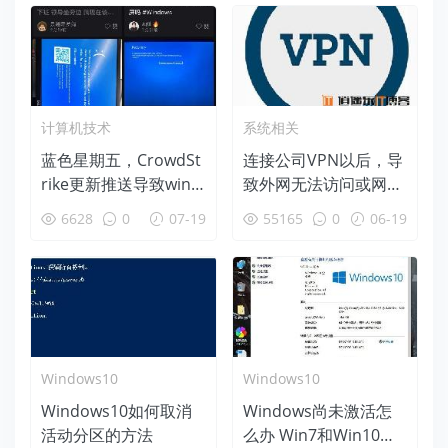
计算机技术
系统相关
蓝色星期五，CrowdSt
连接公司VPN以后，导
rike更新推送导致wind
致外网无法访问或网速
ows蓝屏后恢复办法
变慢等问题的解决办法
6628
0
07-19
55165
0
06-19
Windows10
Windows10
Windows10如何取消
Windows尚未激活怎
活动分区的方法
么办 Win7和Win10永