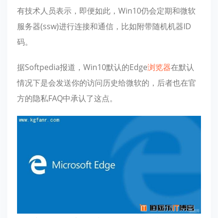
有技术人员表示，即便如此，Win10仍会定期和微软
服务器(ssw)进行连接和通信，比如附带随机机器ID
码。
据Softpedia报道，Win10默认的Edge
浏览器
在默认
情况下是会发送你的访问历史给微软的，后者也在官
方的隐私FAQ中承认了这点。