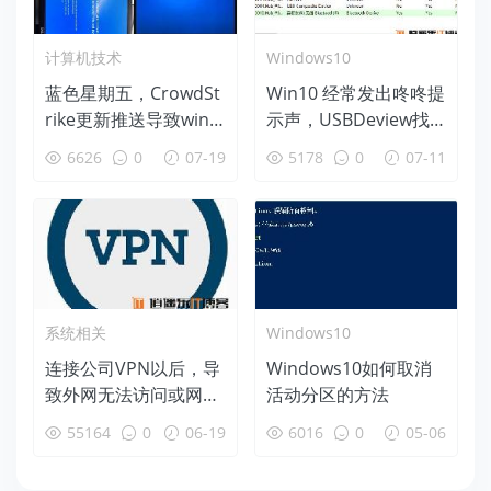
计算机技术
Windows10
蓝色星期五，CrowdSt
Win10 经常发出咚咚提
rike更新推送导致wind
示声，USBDeview找
ows蓝屏后恢复办法
出各种硬件故障
6626
0
07-19
5178
0
07-11
系统相关
Windows10
连接公司VPN以后，导
Windows10如何取消
致外网无法访问或网速
活动分区的方法
变慢等问题的解决办法
55164
0
06-19
6016
0
05-06