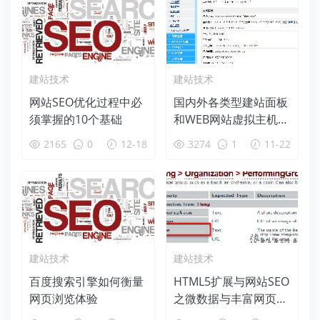
建站技术
建站技术
网站SEO优化过程中必
国内外各类型建站面板
须掌握的10个基础
和WEB网站虚拟主机环
境一键包汇总收集
2165
0
12-18
3274
1
11-22
建站技术
建站技术
百度搜索引擎如何衡量
HTML5扩展与网站SEO
网页浏览体验
之微数据与丰富网页摘
要