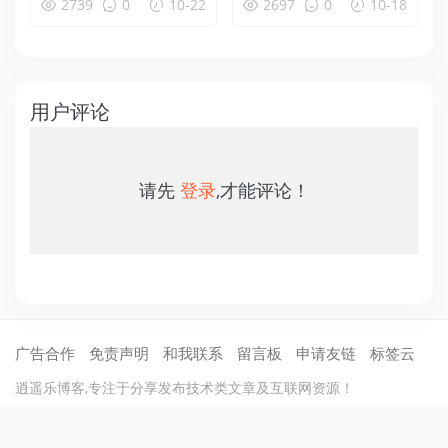
2739
0
10-22
2697
0
10-18
用户评论
请先
登录
,才能评论！
广告合作
免责声明
和我联系
留言板
申请友链
标签云
逍遥乐博客,专注于分享发布技术类文章及互联网资源！
©2012-2021
逍遥乐
保留所有权利 .
蜀ICP备13020367号-1
川公网安备51
070402110002
cdn托管：
七牛