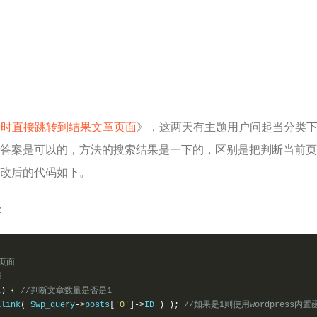
一个时直接跳转到结果文章页面
》，这两天有主题用户问起当分类
答案是可以的，方法的搜索结果是一下的，区别是把判断当前页
改后的代码如下。
：
页面
量
1
)
{
//判断文章数量是否是1
alink
(
 $wp_query
->
posts
[
'0'
]->
ID 
)
);
//如果是1则使用wordpress内置函