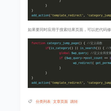
}
}
}
add_action
(
'template_redirect'
,
'category_jum
如果要同时应用于搜索结果页面，可以把代码修
function
 category_jump_page
()
{
//定义函数
if
(
is_category
()
||
 is_search
())
{
/
global
 $wp_query
;
//定义全局变
if
(
$wp_query
->
post_count 
==
			wp_redirect
(
 get_perm
}
}
}
add_action
(
'template_redirect'
,
'category_jum
分类列表
文章页面
跳转