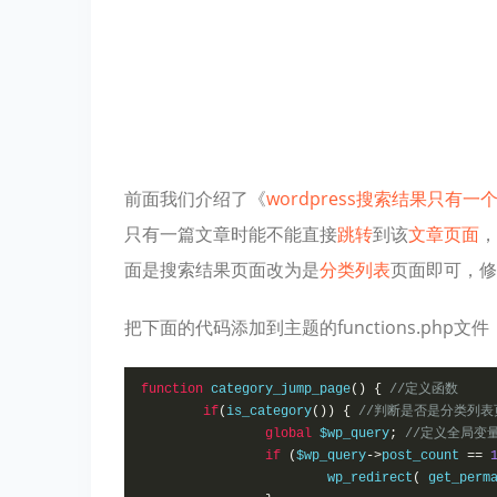
前面我们介绍了《
wordpress搜索结果只有
只有一篇文章时能不能直接
跳转
到该
文章页面
，
面是搜索结果页面改为是
分类列表
页面即可，修
把下面的代码添加到主题的functions.php文件
function
 category_jump_page
()
{
//定义函数
if
(
is_category
())
{
//判断是否是分类列表
global
 $wp_query
;
//定义全局变
if
(
$wp_query
->
post_count 
==
			wp_redirect
(
 get_perm