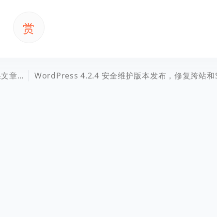
赏
章页面