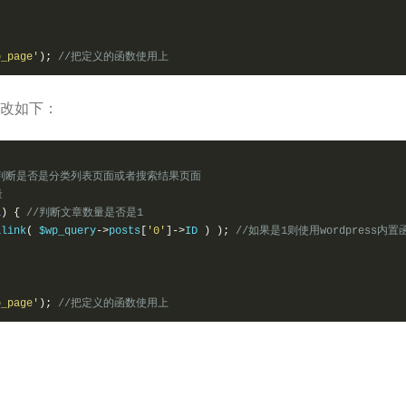
p_page'
);
//把定义的函数使用上
改如下：
/判断是否是分类列表页面或者搜索结果页面
量
1
)
{
//判断文章数量是否是1
alink
(
 $wp_query
->
posts
[
'0'
]->
ID 
)
);
//如果是1则使用wordpress内置函
p_page'
);
//把定义的函数使用上