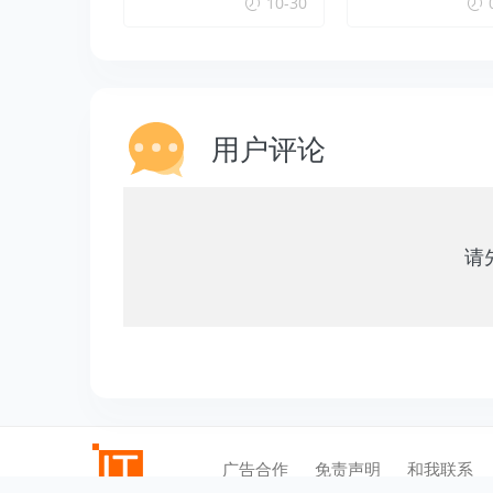
10-30
mation – headers al
ready sent by (outp
ut started at…的方
法
用户评论
请
广告合作
免责声明
和我联系