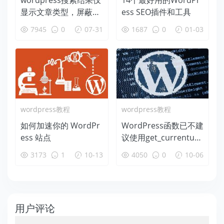
wordpress搜索结果仅
14个最好用的WordPr
显示文章类型，屏蔽页
ess SEO插件和工具
面、附件页、版本等
7945
0
07-31
1687
0
01-03
wordpress教程
wordpress教程
如何加速你的 WordPr
WordPress函数已不建
ess 站点
议使用get_currentuse
rinfo，请换用wp_get_
3173
1
10-13
4050
0
10-06
current_user()解决办
法
用户评论