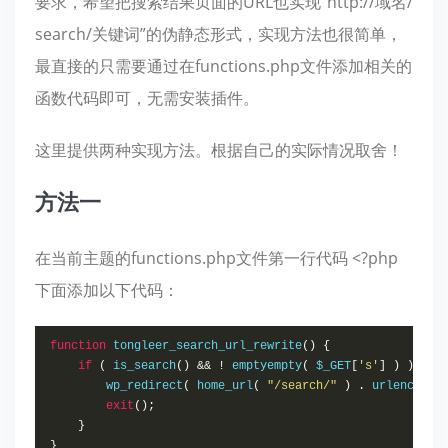
要求，希望把搜索结果页面的URL也实现“http://域名/
search/关键词”的伪静态形式，实现方法也很简单，
最直接的只需要通过在functions.php文件添加相关的
函数代码即可，无需安装插件。
这里提供两种实现方法。根据自己的实际情况取舍！
方法一
在当前主题的functions.php文件第一行代码 <?php
下面添加以下代码：
function
 tongleer_search_url_rewrite
()
{
if
(
 is_search
()
&&
!
 emptyempty
(
 $_GET
[
's'
]
)
)
{
        wp_redirect
(
 home_url
(
"/search/"
)
.
 urlencode
(
exit
();
}
}