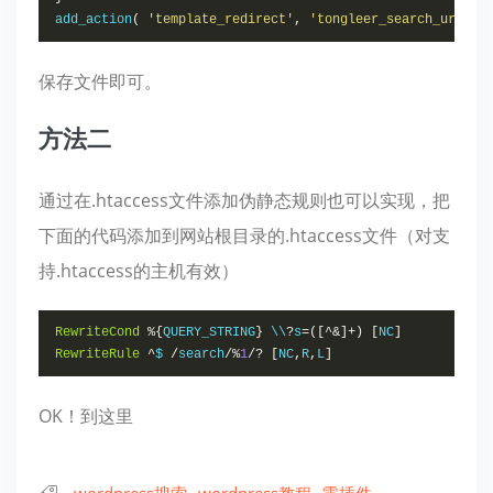
add_action
(
'template_redirect'
,
'tongleer_search_url_re
保存文件即可。
方法二
通过在.htaccess文件添加伪静态规则也可以实现，把
下面的代码添加到网站根目录的.htaccess文件（对支
持.htaccess的主机有效）
RewriteCond
%{
QUERY_STRING
}
 \\
?
s
=([^&]+)
[
NC
]
RewriteRule
^
$ 
/
search
/%
1
/?
[
NC
,
R
,
L
]
OK！到这里