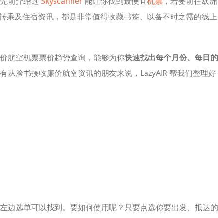
，先前介绍过
Skyscanner
能让你找到最便宜
机票
，若要前往欧洲
转乘及住宿资讯，都是非常值得收藏书签、以备不时之需的线上
价航空机票票价趋势查询，能够为你
快速找出每个月份、每日的
有从脸书接收廉价航空资讯的朋友来说，LazyAIR 帮我们整理好
左边选单可以找到。要如何使用呢？只要点选你要出发、抵达的